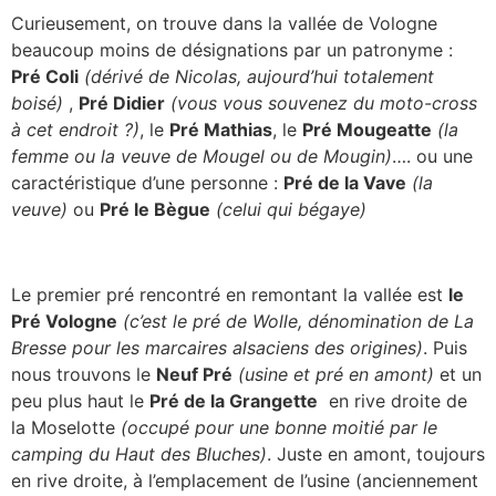
Curieusement, on trouve dans la vallée de Vologne
beaucoup moins de désignations par un patronyme :
Pré Coli
(dérivé de Nicolas, aujourd’hui totalement
boisé)
,
Pré Didier
(vous vous souvenez du moto-cross
à cet endroit ?)
, le
Pré Mathias
, le
Pré Mougeatte
(la
femme ou la veuve de Mougel ou de Mougin)
…. ou une
caractéristique d’une personne :
Pré de la Vave
(la
veuve)
ou
Pré le Bègue
(celui qui bégaye)
Le premier pré rencontré en remontant la vallée est
le
Pré Vologne
(c’est le pré de Wolle, dénomination de La
Bresse pour les marcaires alsaciens des origines)
. Puis
nous trouvons le
Neuf Pré
(usine et pré en amont)
et un
peu plus haut le
Pré de la Grangette
en rive droite de
la Moselotte
(occupé pour une bonne moitié par le
camping du Haut des Bluches)
. Juste en amont, toujours
en rive droite, à l’emplacement de l’usine (anciennement