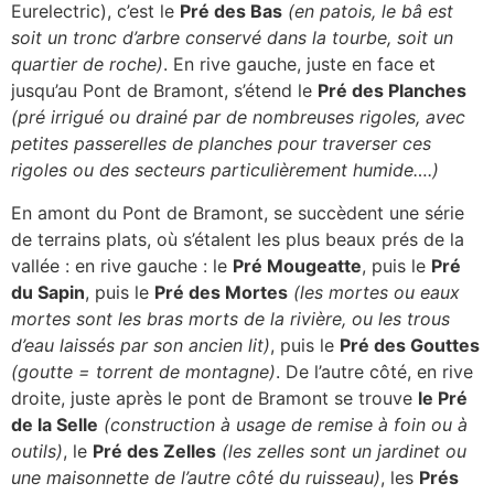
Eurelectric), c’est le
Pré des Bas
(en patois, le bâ est
soit un tronc d’arbre conservé dans la tourbe, soit un
quartier de roche)
. En rive gauche, juste en face et
jusqu’au Pont de Bramont, s’étend le
Pré des Planches
(pré irrigué ou drainé par de nombreuses rigoles, avec
petites passerelles de planches pour traverser ces
rigoles ou des secteurs particulièrement humide….)
En amont du Pont de Bramont, se succèdent une série
de terrains plats, où s’étalent les plus beaux prés de la
vallée : en rive gauche : le
Pré Mougeatte
, puis le
Pré
du Sapin
, puis le
Pré des Mortes
(les mortes ou eaux
mortes sont les bras morts de la rivière, ou les trous
d’eau laissés par son ancien lit)
, puis le
Pré des Gouttes
(goutte = torrent de montagne)
. De l’autre côté, en rive
droite, juste après le pont de Bramont se trouve
le Pré
de la Selle
(construction à usage de remise à foin ou à
outils)
, le
Pré des Zelles
(les zelles sont un jardinet ou
une maisonnette de l’autre côté du ruisseau)
, les
Prés