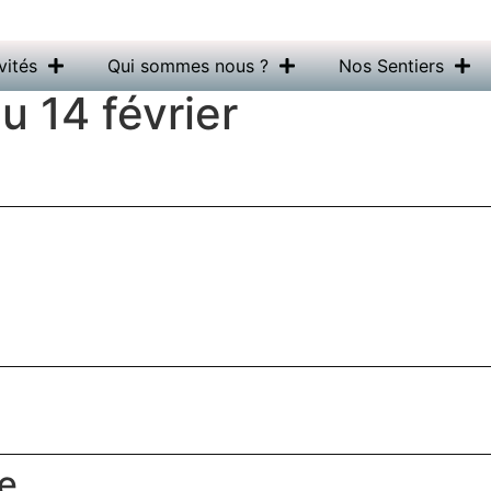
vités
Qui sommes nous ?
Nos Sentiers
u 14 février
e